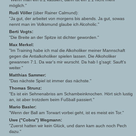
möglich."
Rudi Völler
(über Rainer Calmund):
"Ja gut, der arbeitet von morgens bis abends. Ja gut, sowas
nennt man im Volksmund glaube ich Alcoholic."
Berti Vogts:
"Die Breite an der Spitze ist dichter geworden."
Max Merkel:
"Im Training habe ich mal die Alkoholiker meiner Mannschaft
gegen die Antialkoholiker spielen lassen. Die Alkoholiker
gewannen 7:1. Da war's mir wurscht. Da hab I g'sagt: Sauft's
weiter."
Matthias Sammer:
"Das nächste Spiel ist immer das nächste."
Thomas Strunz:
"Es ist ein Sehnenabriss am Schambeinknochen. Hört sich lustig
an, ist aber trotzdem beim Fußball passiert."
Mario Basler:
"Wenn der Ball am Torwart vorbei geht, ist es meist ein Tor."
Uwe ("Cobra") Wegmann:
"Zuerst hatten wir kein Glück, und dann kam auch noch Pech
dazu."