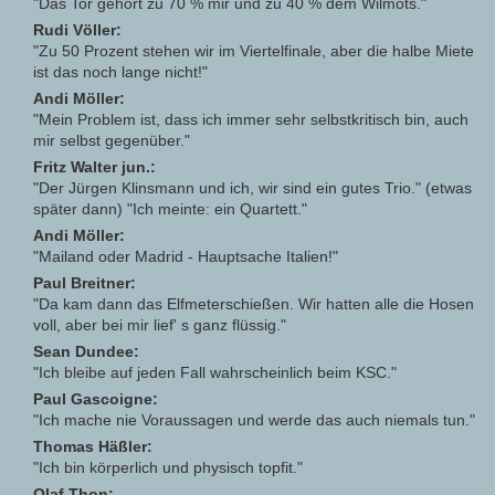
"Das Tor gehört zu 70 % mir und zu 40 % dem Wilmots."
Rudi Völler:
"Zu 50 Prozent stehen wir im Viertelfinale, aber die halbe Miete
ist das noch lange nicht!"
Andi Möller:
"Mein Problem ist, dass ich immer sehr selbstkritisch bin, auch
mir selbst gegenüber."
Fritz Walter jun.:
"Der Jürgen Klinsmann und ich, wir sind ein gutes Trio." (etwas
später dann) "Ich meinte: ein Quartett."
Andi Möller:
"Mailand oder Madrid - Hauptsache Italien!"
Paul Breitner:
"Da kam dann das Elfmeterschießen. Wir hatten alle die Hosen
voll, aber bei mir lief' s ganz flüssig."
Sean Dundee:
"Ich bleibe auf jeden Fall wahrscheinlich beim KSC."
Paul Gascoigne:
"Ich mache nie Voraussagen und werde das auch niemals tun."
Thomas Häßler:
"Ich bin körperlich und physisch topfit."
Olaf Thon: