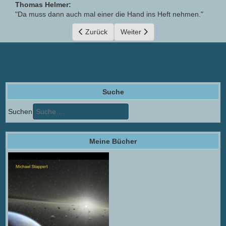
Thomas Helmer:
"Da muss dann auch mal einer die Hand ins Heft nehmen."
Vorheriger Beitrag: Logisch, oder?
Zurück
Nächster Beitrag: Planeten unter
Weiter
Suche
Suchen
Meine Bücher