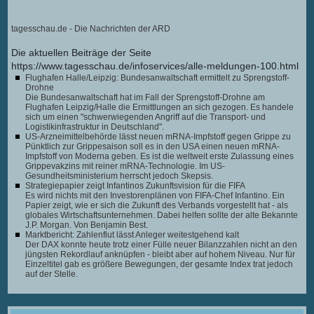
tagesschau.de - Die Nachrichten der ARD
Die aktuellen Beiträge der Seite
https://www.tagesschau.de/infoservices/alle-meldungen-100.html
Flughafen Halle/Leipzig: Bundesanwaltschaft ermittelt zu Sprengstoff-
Drohne
Die Bundesanwaltschaft hat im Fall der Sprengstoff-Drohne am
Flughafen Leipzig/Halle die Ermittlungen an sich gezogen. Es handele
sich um einen "schwerwiegenden Angriff auf die Transport- und
Logistikinfrastruktur in Deutschland".
US-Arzneimittelbehörde lässt neuen mRNA-Impfstoff gegen Grippe zu
Pünktlich zur Grippesaison soll es in den USA einen neuen mRNA-
Impfstoff von Moderna geben. Es ist die weltweit erste Zulassung eines
Grippevakzins mit reiner mRNA-Technologie. Im US-
Gesundheitsministerium herrscht jedoch Skepsis.
Strategiepapier zeigt Infantinos Zukunftsvision für die FIFA
Es wird nichts mit den Investorenplänen von FIFA-Chef Infantino. Ein
Papier zeigt, wie er sich die Zukunft des Verbands vorgestellt hat - als
globales Wirtschaftsunternehmen. Dabei helfen sollte der alte Bekannte
J.P. Morgan. Von Benjamin Best.
Marktbericht: Zahlenflut lässt Anleger weitestgehend kalt
Der DAX konnte heute trotz einer Fülle neuer Bilanzzahlen nicht an den
jüngsten Rekordlauf anknüpfen - bleibt aber auf hohem Niveau. Nur für
Einzeltitel gab es größere Bewegungen, der gesamte Index trat jedoch
auf der Stelle.