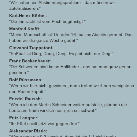
"Wir haben ein Abstimmungsproblem - das müssen wir
automatisieren."
Karl-Heinz Körbel:
"Die Eintracht ist vom Pech begünstigt."
Manfred Krafft:
"Meine Mannschaft ist 15- oder 16-mal ins Abseits gerannt. Das
haben wir die ganze Woche geübt."
Giovanni Trappatoni:
"Fußball ist Ding, Dang, Dong. Es gibt nicht nur Ding."
Franz Beckenbauer:
"Die Schweden sind keine Holländer - das hat man ganz genau
gesehen."
Rolf Rüssmann:
"Wenn wir hier nicht gewinnen, dann treten wir ihnen wenigstens
den Rasen kaputt."
Friedel Rausch:
"Wenn ich den Martin Schneider weiter aufstelle, glauben die
Leute am Ende wirklich noch, ich sei schwul."
Fritz Langner:
"Ihr Fünf spielt jetzt vier gegen drei."
Aleksandar Ristic:
"Wenn man ein 0:2 kassiert, dann ist ein 1:1 nicht mehr