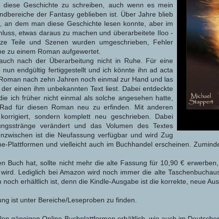
 diese Geschichte zu schreiben, auch wenn es mein
andbereiche der Fantasy geblieben ist. Über Jahre blieb
rt, an dem man diese Geschichte lesen konnte, aber im
hluss, etwas daraus zu machen und überarbeitete Iloo -
nze Teile und Szenen wurden umgeschrieben, Fehler
che zu einem Roman aufgewertet.
auch nach der Überarbeitung nicht in Ruhe. Für eine
 nun endgültig fertiggestellt und ich könnte ihn ad acta
Roman nach zehn Jahren noch einmal zur Hand und las
 der einen ihm unbekannten Text liest. Dabei entdeckte
 die ich früher nicht einmal als solche angesehen hatte,
 Rad für diesen Roman neu zu erfinden. Mit anderen
korrigiert, sondern komplett neu geschrieben. Dabei
ungsstränge verändert und das Volumen des Textes
 Inzwischen ist die Neufassung verfügbar und wird Zug
-Plattformen und vielleicht auch im Buchhandel erscheinen. Zuminde
 Buch hat, sollte nicht mehr die alte Fassung für 10,90 € erwerben,
wird. Lediglich bei Amazon wird noch immer die alte Taschenbucha
ch noch erhältlich ist, denn die Kindle-Ausgabe ist die korrekte, neue Au
g ist unter Bereiche/Leseproben zu finden.
llen gängigen Online-Buchplattformen erhältlich, wie auch im Deutsche