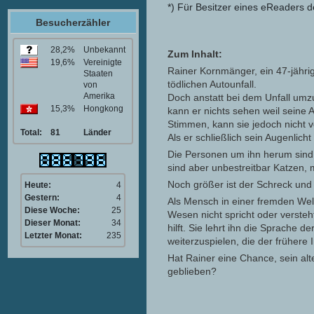
*) Für Besitzer eines eReaders d
Besucherzähler
28,2%
Unbekannt
Zum Inhalt:
19,6%
Vereinigte
Rainer Kornmänger, ein 47-jähri
Staaten
tödlichen Autounfall.
von
Amerika
Doch anstatt bei dem Unfall um
15,3%
Hongkong
kann er nichts sehen weil seine 
Stimmen, kann sie jedoch nicht 
Total:
81
Länder
Als er schließlich sein Augenlicht
Die Personen um ihn herum sind 
sind aber unbestreitbar Katzen,
Noch größer ist der Schreck und 
Heute:
4
Gestern:
4
Als Mensch in einer fremden Welt
Diese Woche:
25
Wesen nicht spricht oder versteht
Dieser Monat:
34
hilft. Sie lehrt ihn die Sprache 
Letzter Monat:
235
weiterzuspielen, die der frühere
Hat Rainer eine Chance, sein al
geblieben?