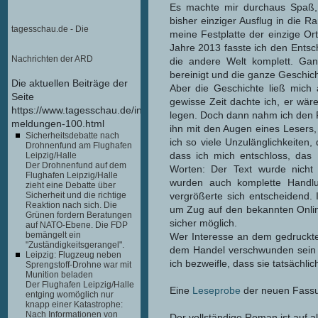
Es machte mir durchaus Spaß,
bisher einziger Ausflug in die R
tagesschau.de - Die
meine Festplatte der einzige O
Jahre 2013 fasste ich den Entsc
Nachrichten der ARD
die andere Welt komplett. Ga
bereinigt und die ganze Geschi
Die aktuellen Beiträge der
Aber die Geschichte ließ mich 
Seite
gewisse Zeit dachte ich, er wäre
https://www.tagesschau.de/infoservices/alle-
legen. Doch dann nahm ich den 
meldungen-100.html
ihn mit den Augen eines Lesers,
Sicherheitsdebatte nach
ich so viele Unzulänglichkeiten,
Drohnenfund am Flughafen
dass ich mich entschloss, das
Leipzig/Halle
Der Drohnenfund auf dem
Worten: Der Text wurde nicht 
Flughafen Leipzig/Halle
wurden auch komplette Handl
zieht eine Debatte über
vergrößerte sich entscheidend.
Sicherheit und die richtige
Reaktion nach sich. Die
um Zug auf den bekannten Online
Grünen fordern Beratungen
sicher möglich.
auf NATO-Ebene. Die FDP
bemängelt ein
Wer Interesse an dem gedruckten
"Zuständigkeitsgerangel".
dem Handel verschwunden sein 
Leipzig: Flugzeug neben
ich bezweifle, dass sie tatsächli
Sprengstoff-Drohne war mit
Munition beladen
Der Flughafen Leipzig/Halle
Eine
Leseprobe
der neuen Fassun
entging womöglich nur
knapp einer Katastrophe:
Nach Informationen von
Der vollständige Roman ist auf a