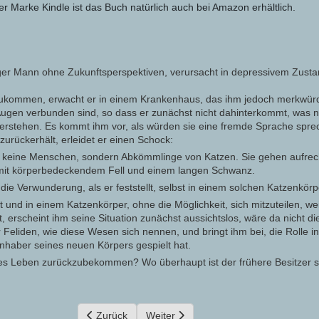
er Marke Kindle ist das Buch natürlich auch bei Amazon erhältlich.
ger Mann ohne Zukunftsperspektiven, verursacht in depressivem Zust
zukommen, erwacht er in einem Krankenhaus, das ihm jedoch merkwür
Augen verbunden sind, so dass er zunächst nicht dahinterkommt, was ni
verstehen. Es kommt ihm vor, als würden sie eine fremde Sprache spre
 zurückerhält, erleidet er einen Schock:
keine Menschen, sondern Abkömmlinge von Katzen. Sie gehen aufrecht
 mit körperbedeckendem Fell und einem langen Schwanz.
die Verwunderung, als er feststellt, selbst in einem solchen Katzenkörp
 und in einem Katzenkörper, ohne die Möglichkeit, sich mitzuteilen, wei
, erscheint ihm seine Situation zunächst aussichtslos, wäre da nicht die
der Feliden, wie diese Wesen sich nennen, und bringt ihm bei, die Rolle i
 Inhaber seines neuen Körpers gespielt hat.
tes Leben zurückzubekommen? Wo überhaupt ist der frühere Besitzer 
Vorheriger Beitrag: Im Licht von Orion
Zurück
Nächster Beitrag: Fünfzig Tage im Mai
Weiter