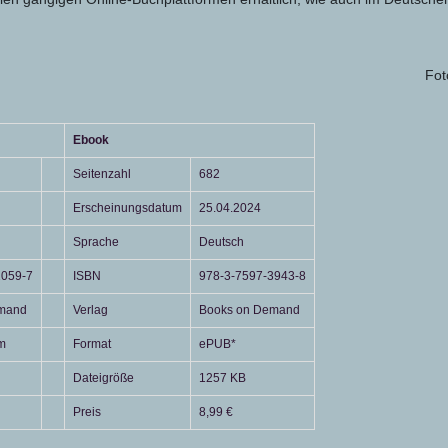
Fot
Ebook
Seitenzahl
682
Erscheinungsdatum
25.04.2024
Sprache
Deutsch
2059-7
ISBN
978-3-7597-3943-8
mand
Verlag
Books on Demand
m
Format
ePUB*
Dateigröße
1257 KB
Preis
8,99 €