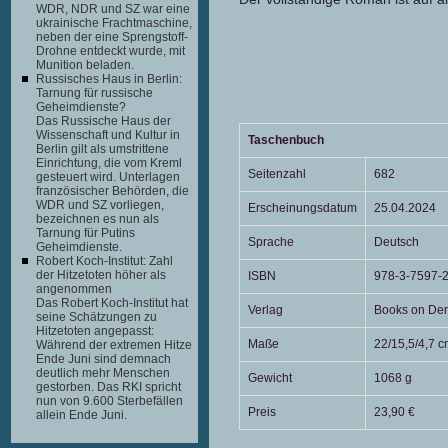
WDR, NDR und SZ war eine
ukrainische Frachtmaschine,
neben der eine Sprengstoff-
Drohne entdeckt wurde, mit
Munition beladen.
Russisches Haus in Berlin:
Tarnung für russische
Geheimdienste?
Das Russische Haus der
Wissenschaft und Kultur in
Taschenbuch
Berlin gilt als umstrittene
Einrichtung, die vom Kreml
Seitenzahl
682
gesteuert wird. Unterlagen
französischer Behörden, die
WDR und SZ vorliegen,
Erscheinungsdatum
25.04.2024
bezeichnen es nun als
Tarnung für Putins
Sprache
Deutsch
Geheimdienste.
Robert Koch-Institut: Zahl
der Hitzetoten höher als
ISBN
978-3-7597-
angenommen
Das Robert Koch-Institut hat
Verlag
Books on De
seine Schätzungen zu
Hitzetoten angepasst:
Maße
22/15,5/4,7 c
Während der extremen Hitze
Ende Juni sind demnach
deutlich mehr Menschen
Gewicht
1068 g
gestorben. Das RKI spricht
nun von 9.600 Sterbefällen
Preis
23,90 €
allein Ende Juni.