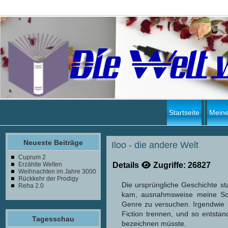
Die Welt 
Startseite
Meine
Neueste Beiträge
Iloo - die andere Welt
Cuprum 2
Details
Zugriffe: 26827
Erzählte Welten
Weihnachten im Jahre 3000
Rückkehr der Prodigy
Die ursprüngliche Geschichte st
Reha 2.0
kam, ausnahmsweise meine Sci
Genre zu versuchen. Irgendwie 
Fiction trennen, und so entst
Tagesschau
bezeichnen müsste.